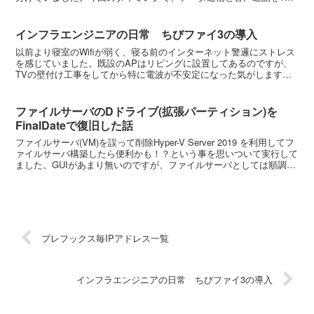
にまとめました。その結果、2,093円→1,188円と...
インフラエンジニアの日常 ちびファイ3の導入
以前より寝室のWifiが弱く、寝る前のインターネット警邏にストレス
を感じていました。既設のAPはリビングに設置してあるのですが、
TVの壁付け工事をしてから特に電波が不安定になった気がします。
また、APも購入から5年経過しており、経年劣化して...
ファイルサーバのDドライブ(拡張パーティション)を
FinalDateで復旧した話
ファイルサーバ(VM)を誤って削除Hyper-V Server 2019 を利用してフ
ァイルサーバ構築したら便利かも！？という事を思いついて実行して
ました。GUIがあまり無いのですが、ファイルサーバとしては順調に
利用できていました。しかし、...
プレフックス毎IPアドレス一覧
インフラエンジニアの日常 ちびファイ3の導入