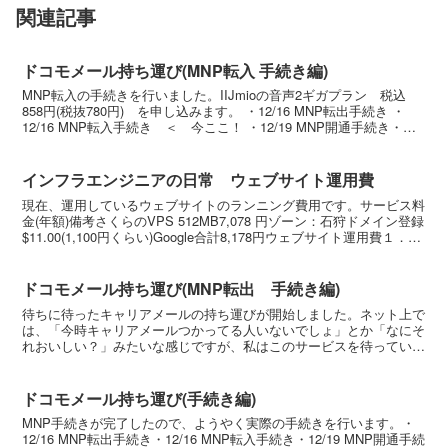
関連記事
ドコモメール持ち運び(MNP転入 手続き編)
MNP転入の手続きを行いました。IIJmioの音声2ギガプラン 税込
858円(税抜780円) を申し込みます。 ・12/16 MNP転出手続き ・
12/16 MNP転入手続き ＜ 今ここ！ ・12/19 MNP開通手続き・
12/19 ドコモ...
インフラエンジニアの日常 ウェブサイト運用費
現在、運用しているウェブサイトのランニング費用です。サービス料
金(年額)備考さくらのVPS 512MB7,078 円ゾーン：石狩ドメイン登録
$11.00(1,100円くらい)Google合計8,178円ウェブサイト運用費１．さ
くらのVPSウ...
ドコモメール持ち運び(MNP転出 手続き編)
待ちに待ったキャリアメールの持ち運びが開始しました。ネット上で
は、「今時キャリアメールつかってる人いないでしょ」とか「なにそ
れおいしい？」みたいな感じですが、私はこのサービスを待っていま
した。おじさんにはキャリアメールが必要です。早速申し込...
ドコモメール持ち運び(手続き編)
MNP手続きが完了したので、ようやく実際の手続きを行います。・
12/16 MNP転出手続き・12/16 MNP転入手続き・12/19 MNP開通手続