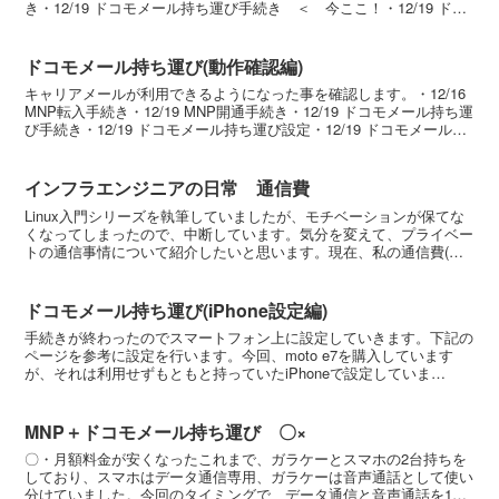
き・12/19 ドコモメール持ち運び手続き ＜ 今ここ！・12/19 ドコ
モメール持ち運び設...
ドコモメール持ち運び(動作確認編)
キャリアメールが利用できるようになった事を確認します。・12/16
MNP転入手続き・12/19 MNP開通手続き・12/19 ドコモメール持ち運
び手続き・12/19 ドコモメール持ち運び設定・12/19 ドコモメール持
ち運び動作確認 ＜ ...
インフラエンジニアの日常 通信費
Linux入門シリーズを執筆していましたが、モチベーションが保てな
くなってしまったので、中断しています。気分を変えて、プライベー
トの通信事情について紹介したいと思います。現在、私の通信費(ラ
ンニング)は下記の通りです。項目月額料金備考IIJ...
ドコモメール持ち運び(iPhone設定編)
手続きが終わったのでスマートフォン上に設定していきます。下記の
ページを参考に設定を行います。今回、moto e7を購入しています
が、それは利用せずもともと持っていたiPhoneで設定していま
す。・12/16 MNP転出手続き・12/16 M...
MNP＋ドコモメール持ち運び 〇×
〇・月額料金が安くなったこれまで、ガラケーとスマホの2台持ちを
しており、スマホはデータ通信専用、ガラケーは音声通話として使い
分けていました。今回のタイミングで、データ通信と音声通話を1台